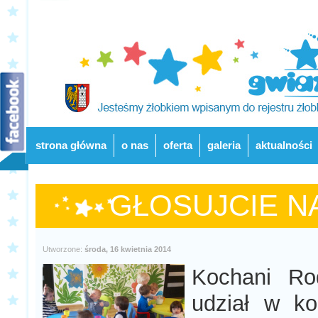
strona główna
o nas
oferta
galeria
aktualności
GŁOSUJCIE N
Utworzone:
środa, 16 kwietnia 2014
Kochani Rod
udział w ko