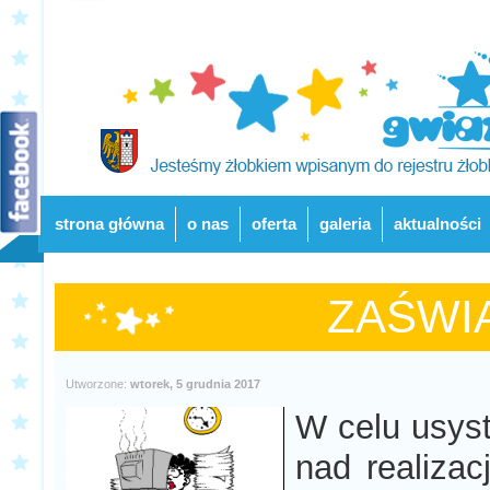
strona główna
o nas
oferta
galeria
aktualności
ZAŚWIA
Utworzone:
wtorek, 5 grudnia 2017
W celu usys
nad realizac